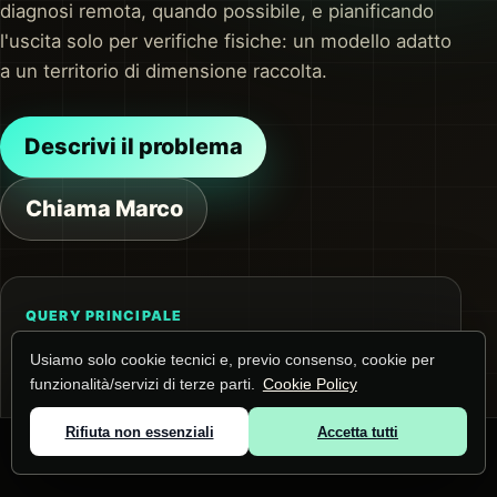
diagnosi remota, quando possibile, e pianificando
l'uscita solo per verifiche fisiche: un modello adatto
a un territorio di dimensione raccolta.
Descrivi il problema
Chiama Marco
QUERY PRINCIPALE
Gestione computer aziendali a Moriago della
Usiamo solo cookie tecnici e, previo consenso, cookie per
Battaglia
funzionalità/servizi di terze parti.
Cookie Policy
La pagina risponde a questa ricerca e alle
Rifiuta non essenziali
Accetta tutti
domande collegate su gestione dispositivi e
© 2026 Marco Lunardi ·
Zone servite
·
Privacy
·
Cookie
MDM. Prima dell'intervento raccolgo contesto,
dispositivi e impatto operativo.