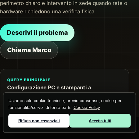
perimetro chiaro e intervento in sede quando rete o
hardware richiedono una verifica fisica.
Descrivi il problema
Chiama Marco
QUERY PRINCIPALE
Configurazione PC e stampanti a
Montebelluna
Usiamo solo cookie tecnici e, previo consenso, cookie per
La pagina risponde a questa ricerca e alle
funzionalità/servizi di terze parti.
Cookie Policy
domande collegate su stampanti e postazioni.
Prima dell'intervento raccolgo contesto,
Rifiuta non essenziali
Accetta tutti
© 2026 Marco Lunardi ·
Zone servite
·
Privacy
·
Cookie
dispositivi e impatto operativo.