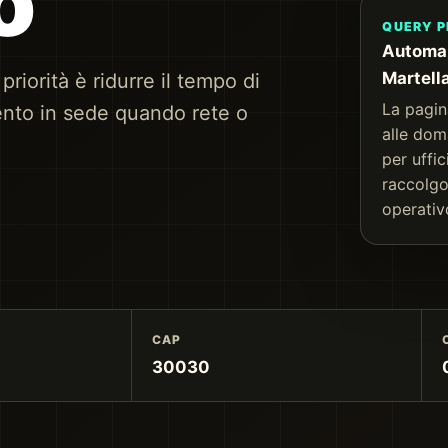
o
QUERY P
Automaz
Martell
riorità è ridurre il tempo di
La pagin
vento in sede quando rete o
alle dom
per uffic
raccolgo
operativ
CAP
30030