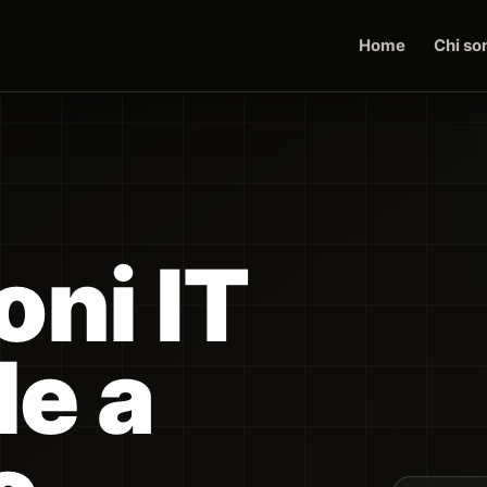
Home
Chi so
ni IT
de a