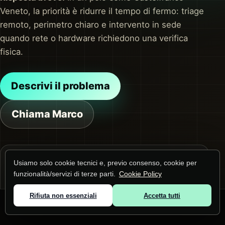
Veneto, la priorità è ridurre il tempo di fermo: triage
remoto, perimetro chiaro e intervento in sede
quando rete o hardware richiedono una verifica
fisica.
Descrivi il problema
Chiama Marco
Usiamo solo cookie tecnici e, previo consenso, cookie per
QUERY PRINCIPALE
funzionalità/servizi di terze parti.
Cookie Policy
Gestione computer aziendali a Castelfranco
Veneto
Rifiuta non essenziali
Accetta tutti
La pagina risponde a questa ricerca e alle
© 2026 Marco Lunardi ·
Zone servite
·
Privacy
·
Cookie
domande collegate su gestione dispositivi e