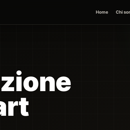
Home
Chi so
zione
art