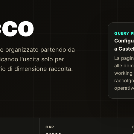
cco
QUERY P
Configu
a Caste
ne organizzato partendo da
La pagin
cando l'uscita solo per
alle dom
rio di dimensione raccolta.
working 
raccolgo
operativ
CAP