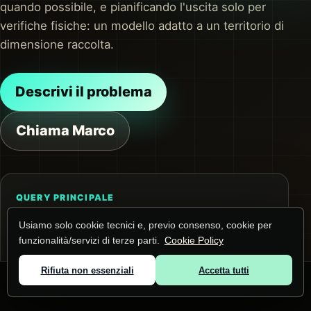
quando possibile, e pianificando l'uscita solo per
verifiche fisiche: un modello adatto a un territorio di
dimensione raccolta.
Descrivi il problema
Chiama Marco
QUERY PRINCIPALE
Tecnico computer a San Vito di Leguzzano
Usiamo solo cookie tecnici e, previo consenso, cookie per
La pagina risponde a questa ricerca e alle
funzionalità/servizi di terze parti.
Cookie Policy
domande collegate su PC lenti e problemi
software. Prima dell'intervento raccolgo
Rifiuta non essenziali
Accetta tutti
© 2026 Marco Lunardi ·
Zone servite
·
Privacy
·
Cookie
contesto, dispositivi e impatto operativo.