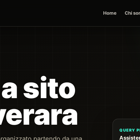
Home
Chi so
a sito
verara
QUERY P
Assiste
organizzato partendo da una