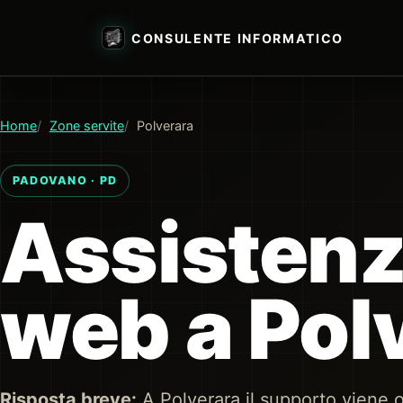
CONSULENTE INFORMATICO
Home
Zone servite
Polverara
PADOVANO · PD
Assistenz
web a Pol
Risposta breve:
A Polverara il supporto viene 