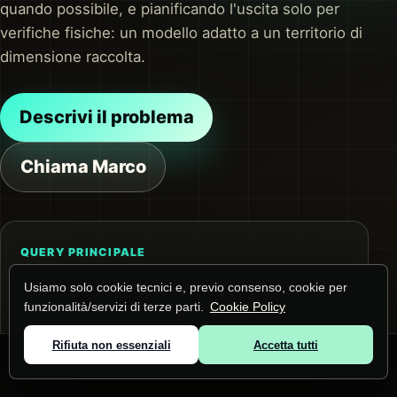
quando possibile, e pianificando l'uscita solo per
verifiche fisiche: un modello adatto a un territorio di
dimensione raccolta.
Descrivi il problema
Chiama Marco
QUERY PRINCIPALE
Assistenza informatica aziende a Lugo di
Usiamo solo cookie tecnici e, previo consenso, cookie per
Vicenza
funzionalità/servizi di terze parti.
Cookie Policy
La pagina risponde a questa ricerca e alle
Rifiuta non essenziali
Accetta tutti
domande collegate su assistenza IT per PMI.
© 2026 Marco Lunardi ·
Zone servite
·
Privacy
·
Cookie
Prima dell'intervento raccolgo contesto,
dispositivi e impatto operativo.