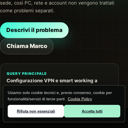
sede, così PC, rete e account non vengono trattati
come problemi separati.
Descrivi il problema
Chiama Marco
QUERY PRINCIPALE
Configurazione VPN e smart working a
Istrana
Usiamo solo cookie tecnici e, previo consenso, cookie per
La pagina risponde a questa ricerca e alle
funzionalità/servizi di terze parti.
Cookie Policy
domande collegate su smart working e VPN.
Prima dell'intervento raccolgo contesto,
Rifiuta non essenziali
Accetta tutti
© 2026 Marco Lunardi ·
Zone servite
·
Privacy
·
Cookie
dispositivi e impatto operativo.