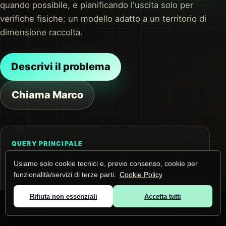
quando possibile, e pianificando l'uscita solo per
verifiche fisiche: un modello adatto a un territorio di
dimensione raccolta.
Descrivi il problema
Chiama Marco
QUERY PRINCIPALE
Assistenza informatica aziende a Pernumia
Usiamo solo cookie tecnici e, previo consenso, cookie per
La pagina risponde a questa ricerca e alle
funzionalità/servizi di terze parti.
Cookie Policy
domande collegate su assistenza IT per PMI.
Prima dell'intervento raccolgo contesto,
Rifiuta non essenziali
Accetta tutti
© 2026 Marco Lunardi ·
Zone servite
·
Privacy
·
Cookie
dispositivi e impatto operativo.