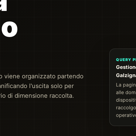
a
no
QUERY P
Gestion
Galzig
o viene organizzato partendo
La pagin
nificando l'uscita solo per
alle dom
rio di dimensione raccolta.
disposit
raccolgo
operativ