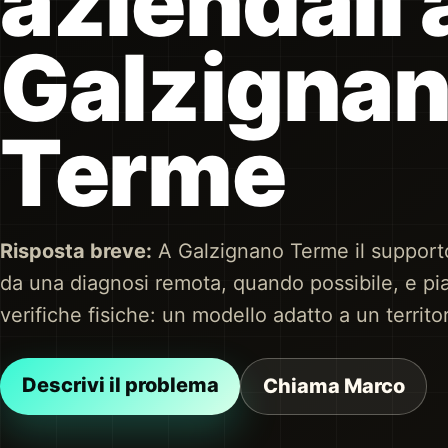
aziendali 
Galzigna
Terme
Risposta breve:
A Galzignano Terme il support
da una diagnosi remota, quando possibile, e pia
verifiche fisiche: un modello adatto a un territo
Descrivi il problema
Chiama Marco